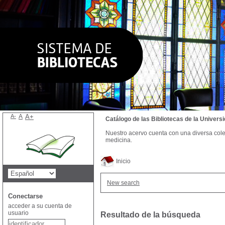
A-
A
A+
Catálogo de las Bibliotecas de la Univer
Nuestro acervo cuenta con una diversa colecc
medicina.
Inicio
New search
Conectarse
acceder a su cuenta de
usuario
Resultado de la búsqueda