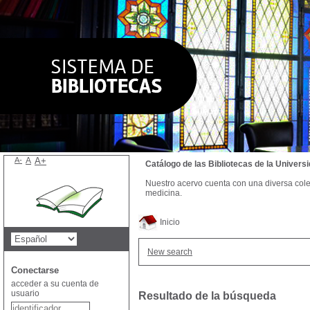
A-
A
A+
Catálogo de las Bibliotecas de la Univer
Nuestro acervo cuenta con una diversa colecc
medicina.
Inicio
New search
Conectarse
acceder a su cuenta de
usuario
Resultado de la búsqueda