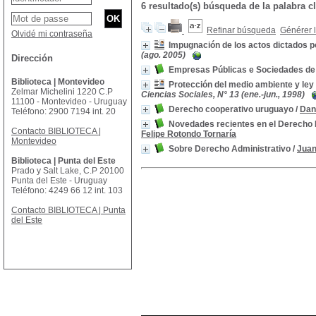
6 resultado(s) búsqueda de la palabr
Refinar búsqueda
Générer l
Olvidé mi contraseña
Impugnación de los actos dictados p
(ago. 2005)
Dirección
Empresas Públicas e Sociedades de
Biblioteca | Montevideo
Protección del medio ambiente y ley
Zelmar Michelini 1220 C.P
Ciencias Sociales, N° 13 (ene.-jun., 1998)
11100 - Montevideo - Uruguay
Derecho cooperativo uruguayo
/
Dani
Teléfono: 2900 7194 int. 20
Novedades recientes en el Derecho 
Contacto BIBLIOTECA |
Felipe Rotondo Tornaría
Montevideo
Sobre Derecho Administrativo
/
Juan
Biblioteca | Punta del Este
Prado y Salt Lake, C.P 20100
Punta del Este - Uruguay
Teléfono: 4249 66 12 int. 103
Contacto BIBLIOTECA | Punta
del Este