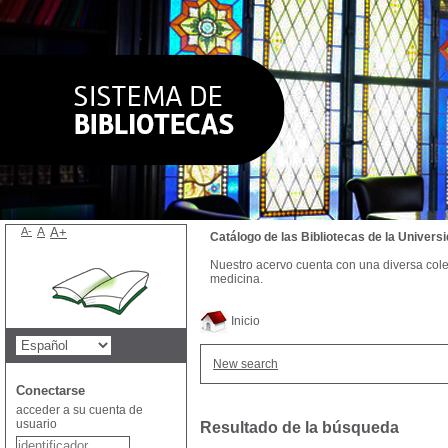
A-
A
A+
Catálogo de las Bibliotecas de la Univer
Nuestro acervo cuenta con una diversa colecc
medicina.
Inicio
New search
Conectarse
acceder a su cuenta de
usuario
Resultado de la búsqueda