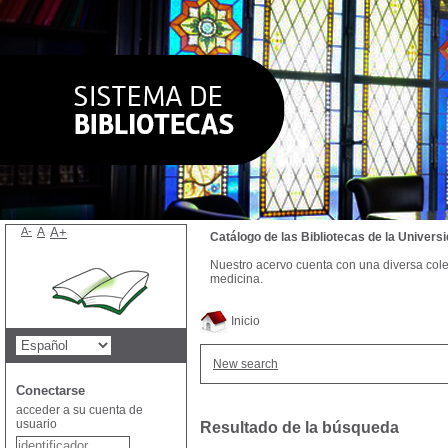
A-
A
A+
Catálogo de las Bibliotecas de la Univer
Nuestro acervo cuenta con una diversa colecc
medicina.
Inicio
New search
Conectarse
acceder a su cuenta de
usuario
Resultado de la búsqueda