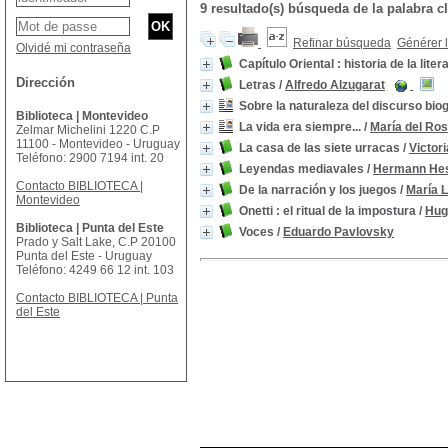
9 resultado(s) búsqueda de la palabra 
Refinar búsqueda
Générer l
Olvidé mi contraseña
Capítulo Oriental : historia de la lit
Dirección
Letras
/
Alfredo Alzugarat
Sobre la naturaleza del discurso bio
Biblioteca | Montevideo
La vida era siempre...
/
María del Ros
Zelmar Michelini 1220 C.P
11100 - Montevideo - Uruguay
La casa de las siete urracas
/
Victori
Teléfono: 2900 7194 int. 20
Leyendas mediavales
/
Hermann He
Contacto BIBLIOTECA |
De la narración y los juegos
/
María 
Montevideo
Onetti : el ritual de la impostura
/
Hug
Biblioteca | Punta del Este
Voces
/
Eduardo Pavlovsky
Prado y Salt Lake, C.P 20100
Punta del Este - Uruguay
Teléfono: 4249 66 12 int. 103
Contacto BIBLIOTECA | Punta
del Este