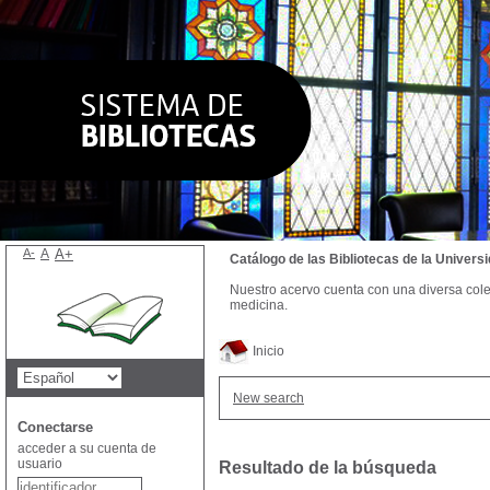
A-
A
A+
Catálogo de las Bibliotecas de la Univer
Nuestro acervo cuenta con una diversa colecc
medicina.
Inicio
New search
Conectarse
acceder a su cuenta de
usuario
Resultado de la búsqueda