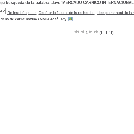
do(s) búsqueda de la palabra clave 'MERCADO CARNICO INTERNACIONAL
Refinar búsqueda
Générer le flux rss de la recherche
Lien permanent de la 
adena de carne bovina
/
Maria José Rey
1
(1 - 1 / 1)