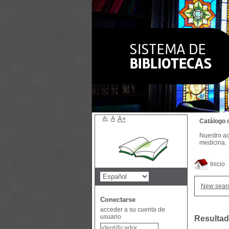
A-
A
A+
Catálogo 
Nuestro ac
medicina.
Inicio
New sear
Conectarse
acceder a su cuenta de
usuario
Resultad