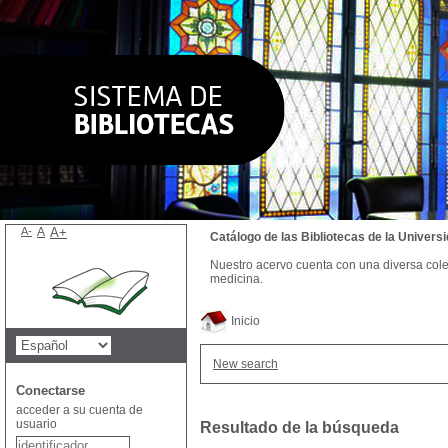
A-
A
A+
Catálogo de las Bibliotecas de la Univer
Nuestro acervo cuenta con una diversa colecc
medicina.
Inicio
New search
Conectarse
acceder a su cuenta de
usuario
Resultado de la búsqueda