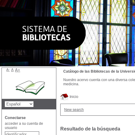
A-
A
A+
Catálogo de las Bibliotecas de la Univer
Nuestro acervo cuenta con una diversa colecc
medicina.
Inicio
New search
Conectarse
acceder a su cuenta de
usuario
Resultado de la búsqueda