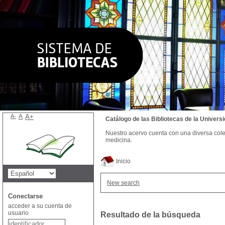
A-
A
A+
Catálogo de las Bibliotecas de la Univer
Nuestro acervo cuenta con una diversa colecc
medicina.
Inicio
New search
Conectarse
acceder a su cuenta de
usuario
Resultado de la búsqueda