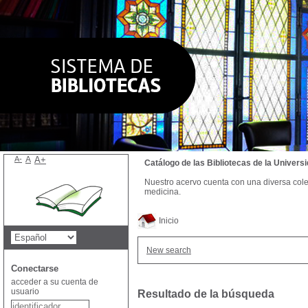
A-
A
A+
Catálogo de las Bibliotecas de la Univer
Nuestro acervo cuenta con una diversa colecc
medicina.
Inicio
New search
Conectarse
acceder a su cuenta de
usuario
Resultado de la búsqueda