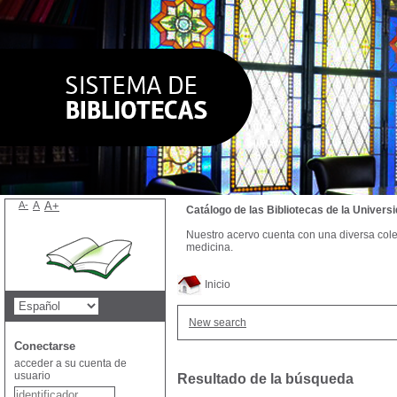
A-
A
A+
Catálogo de las Bibliotecas de la Univer
Nuestro acervo cuenta con una diversa colecc
medicina.
Inicio
New search
Conectarse
acceder a su cuenta de
usuario
Resultado de la búsqueda