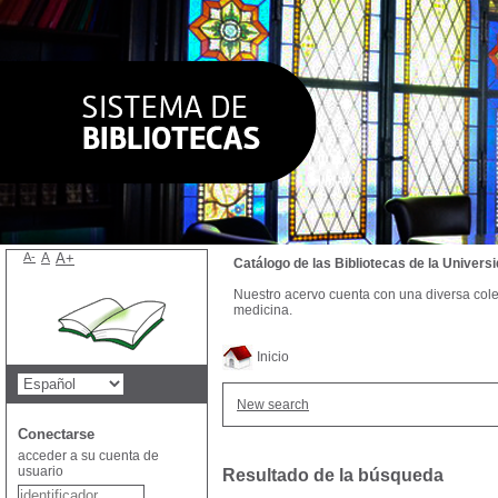
A-
A
A+
Catálogo de las Bibliotecas de la Univer
Nuestro acervo cuenta con una diversa colecc
medicina.
Inicio
New search
Conectarse
acceder a su cuenta de
usuario
Resultado de la búsqueda