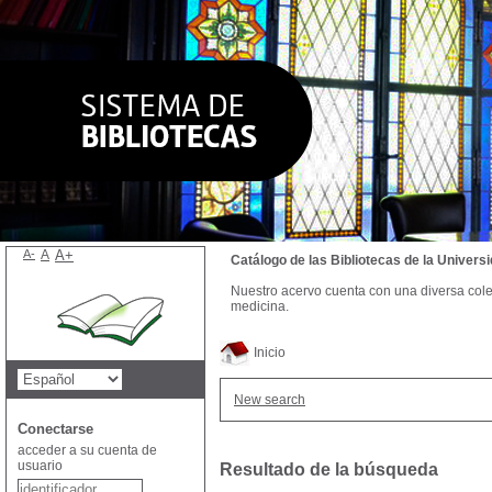
A-
A
A+
Catálogo de las Bibliotecas de la Univer
Nuestro acervo cuenta con una diversa colecc
medicina.
Inicio
New search
Conectarse
acceder a su cuenta de
usuario
Resultado de la búsqueda