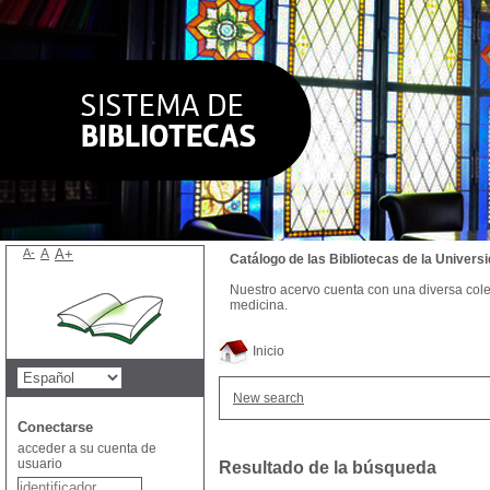
A-
A
A+
Catálogo de las Bibliotecas de la Univer
Nuestro acervo cuenta con una diversa colecc
medicina.
Inicio
New search
Conectarse
acceder a su cuenta de
usuario
Resultado de la búsqueda