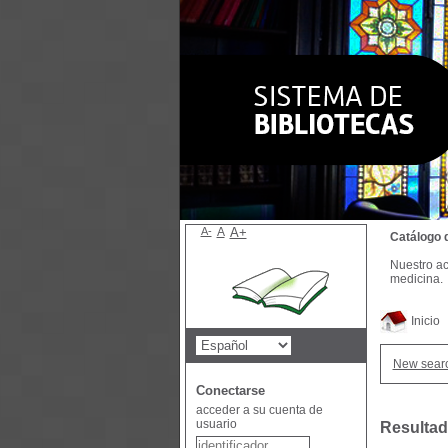
A-
A
A+
Catálogo 
Nuestro ac
medicina.
Inicio
New sear
Conectarse
acceder a su cuenta de
usuario
Resultad