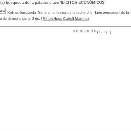
o(s) búsqueda de la palabra clave 'ILÍCITOS ECONÓMICOS'
Refinar búsqueda
Générer le flux rss de la recherche
Lien permanent de la 
o de derecho penal 2 do.
/
Milton Hugo Cairoli Martinez
1
(1 - 1 / 1)