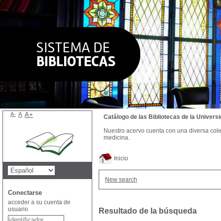
A-
A
A+
Catálogo de las Bibliotecas de la Univer
Nuestro acervo cuenta con una diversa colecc
medicina.
Inicio
New search
Conectarse
acceder a su cuenta de
usuario
Resultado de la búsqueda