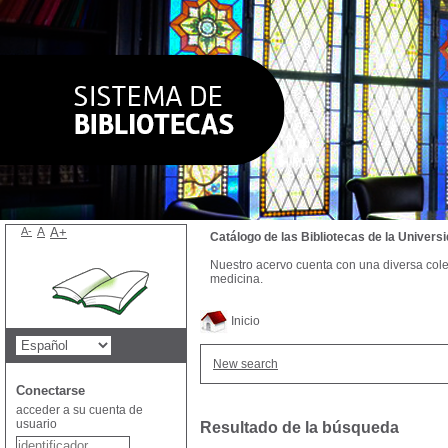
A-
A
A+
Catálogo de las Bibliotecas de la Univer
Nuestro acervo cuenta con una diversa colecc
medicina.
Inicio
New search
Conectarse
acceder a su cuenta de
usuario
Resultado de la búsqueda