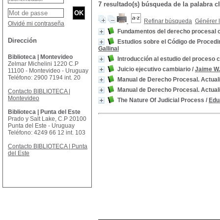
7 resultado(s) búsqueda de la palabr
Refinar búsqueda
Générer l
Olvidé mi contraseña
Fundamentos del derecho procesal c
Dirección
Estudios sobre el Código de Procedim
Gallinal
Biblioteca | Montevideo
Introducción al estudio del proceso ci
Zelmar Michelini 1220 C.P
Juicio ejecutivo cambiario
/
Jaime W.
11100 - Montevideo - Uruguay
Teléfono: 2900 7194 int. 20
Manual de Derecho Procesal. Actual
Manual de Derecho Procesal. Actual
Contacto BIBLIOTECA |
Montevideo
The Nature Of Judicial Process
/
Edu
Biblioteca | Punta del Este
Prado y Salt Lake, C.P 20100
Punta del Este - Uruguay
Teléfono: 4249 66 12 int. 103
Contacto BIBLIOTECA | Punta
del Este