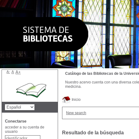
A-
A
A+
Catálogo de las Bibliotecas de la Univer
Nuestro acervo cuenta con una diversa colecc
medicina.
Inicio
New search
Conectarse
acceder a su cuenta de
usuario
Resultado de la búsqueda