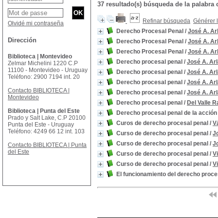
37 resultado(s) búsqueda de la palab
Refinar búsqueda
Générer l
Olvidé mi contraseña
Derecho Procesal Penal
/
José A. Ar
Dirección
Derecho Procesal Penal
/
José A. Ar
Derecho Procesal Penal
/
José A. Ar
Biblioteca | Montevideo
Derecho procesal penal
/
José A. Ar
Zelmar Michelini 1220 C.P
11100 - Montevideo - Uruguay
Derecho procesal penal
/
José A. Ar
Teléfono: 2900 7194 int. 20
Derecho procesal penal
/
José A. Ar
Contacto BIBLIOTECA |
Derecho procesal penal
/
José A. Ar
Montevideo
Derecho procesal penal
/
Del Valle R
Biblioteca | Punta del Este
Derecho procesal penal de la acción
Prado y Salt Lake, C.P 20100
Curos de derecho procesal penal
/
V
Punta del Este - Uruguay
Teléfono: 4249 66 12 int. 103
Curso de derecho procesal penal
/
J
Curso de derecho procesal penal
/
J
Contacto BIBLIOTECA | Punta
del Este
Curso de derecho procesal penal
/
V
Curso de derecho procesal penal
/
V
El funcionamiento del derecho proce