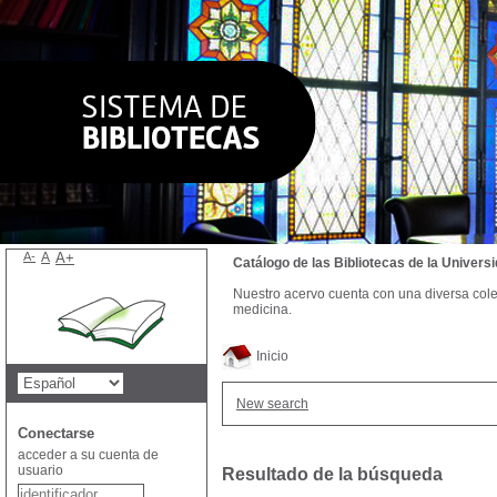
A-
A
A+
Catálogo de las Bibliotecas de la Univer
Nuestro acervo cuenta con una diversa colecc
medicina.
Inicio
New search
Conectarse
acceder a su cuenta de
usuario
Resultado de la búsqueda