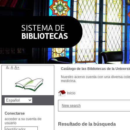
A-
A
A+
Catálogo de las Bibliotecas de la Univer
Nuestro acervo cuenta con una diversa colecc
medicina.
Inicio
New search
Conectarse
acceder a su cuenta de
usuario
Resultado de la búsqueda