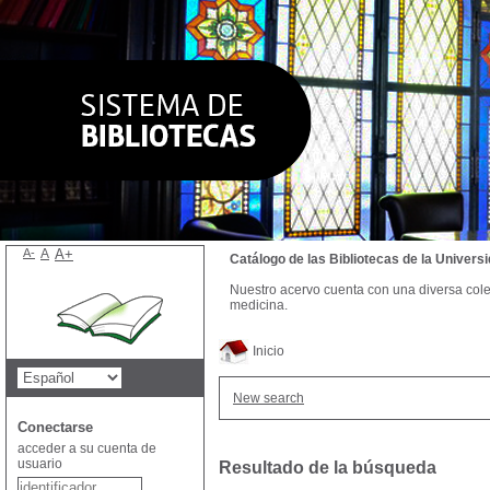
A-
A
A+
Catálogo de las Bibliotecas de la Univer
Nuestro acervo cuenta con una diversa colecc
medicina.
Inicio
New search
Conectarse
acceder a su cuenta de
usuario
Resultado de la búsqueda