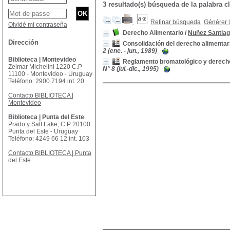
3 resultado(s) búsqueda de la palabr
Refinar búsqueda
Générer l
Olvidé mi contraseña
Derecho Alimentario
/
Nuñez Santiago
Dirección
Consolidación del derecho alimentar
2 (ene. - jun., 1989)
Biblioteca | Montevideo
Reglamento bromatológico y derecho
Zelmar Michelini 1220 C.P
N° 8 (jul.-dic., 1995)
11100 - Montevideo - Uruguay
Teléfono: 2900 7194 int. 20
Contacto BIBLIOTECA |
Montevideo
Biblioteca | Punta del Este
Prado y Salt Lake, C.P 20100
Punta del Este - Uruguay
Teléfono: 4249 66 12 int. 103
Contacto BIBLIOTECA | Punta
del Este