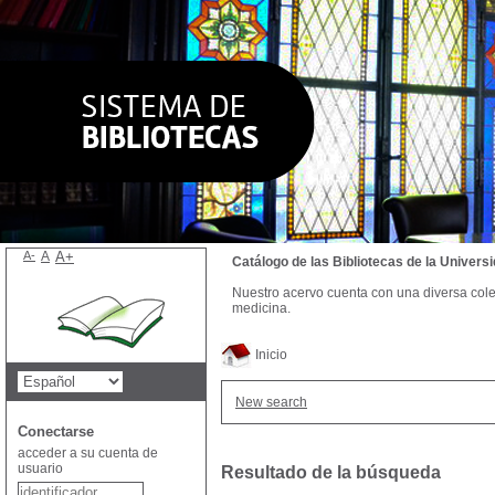
A-
A
A+
Catálogo de las Bibliotecas de la Univer
Nuestro acervo cuenta con una diversa colecc
medicina.
Inicio
New search
Conectarse
acceder a su cuenta de
usuario
Resultado de la búsqueda