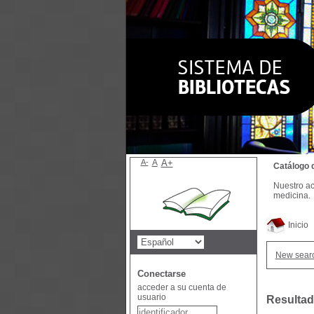
A-
A
A+
Catálogo 
Nuestro ac
medicina.
Inicio
New sear
Conectarse
acceder a su cuenta de
usuario
Resultad