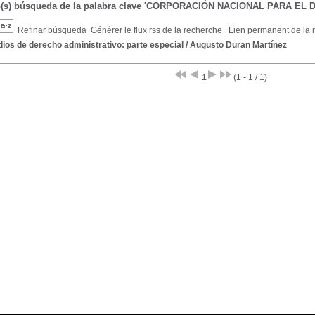
do(s) búsqueda de la palabra clave 'CORPORACIÓN NACIONAL PARA EL
Refinar búsqueda
Générer le flux rss de la recherche
Lien permanent de la 
ios de derecho administrativo: parte especial
/
Augusto Duran Martínez
1
(1 - 1 / 1)