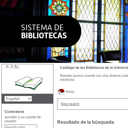
A-
A
A+
Catálogo de las Bibliotecas de la Univer
Nuestro acervo cuenta con una diversa colecc
medicina.
Inicio
New search
Conectarse
acceder a su cuenta de
usuario
Resultado de la búsqueda