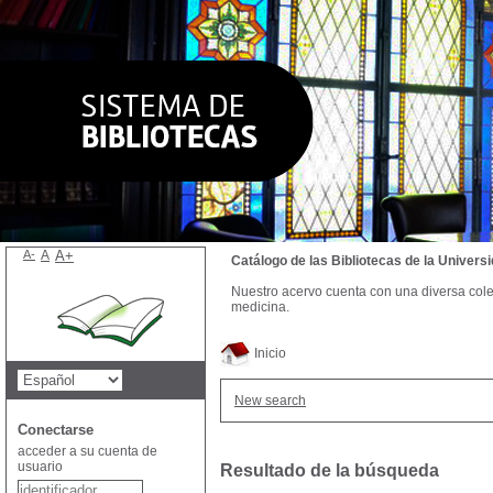
A-
A
A+
Catálogo de las Bibliotecas de la Univer
Nuestro acervo cuenta con una diversa colecc
medicina.
Inicio
New search
Conectarse
acceder a su cuenta de
usuario
Resultado de la búsqueda