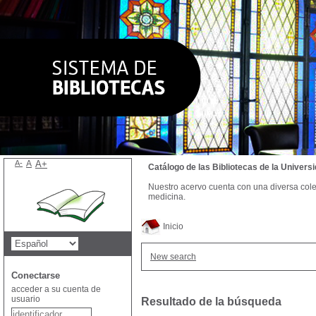
A-
A
A+
Catálogo de las Bibliotecas de la Univer
Nuestro acervo cuenta con una diversa colecc
medicina.
Inicio
New search
Conectarse
acceder a su cuenta de
usuario
Resultado de la búsqueda