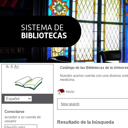
A-
A
A+
Catálogo de las Bibliotecas de la Univer
Nuestro acervo cuenta con una diversa colecc
medicina.
Inicio
New search
Conectarse
acceder a su cuenta de
usuario
Resultado de la búsqueda