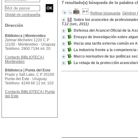
7 resultado(s) búsqueda de la palabra
Refinar búsqueda
Générer l
Olvidé mi contraseña
Sobre los aranceles de profesionales
T.12 (set., 2011)
Dirección
Defensa del Arancel Oficial de la A
Biblioteca | Montevideo
Ensayo de investigación sobre algu
Zelmar Michelini 1220 C.P
Hacia una tarifa externa común en A
11100 - Montevideo - Uruguay
Teléfono: 2900 7194 int. 20
La industria frente a la competencia
Marco normativo de las políticas sec
Contacto BIBLIOTECA |
Montevideo
La rebaja de la protección arancelari
Biblioteca | Punta del Este
Prado y Salt Lake, C.P 20100
Punta del Este - Uruguay
Teléfono: 4249 66 12 int. 103
Contacto BIBLIOTECA | Punta
del Este