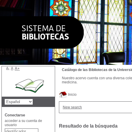
A-
A
A+
Catálogo de las Bibliotecas de la Univer
Nuestro acervo cuenta con una diversa colecc
medicina.
Inicio
New search
Conectarse
acceder a su cuenta de
usuario
Resultado de la búsqueda