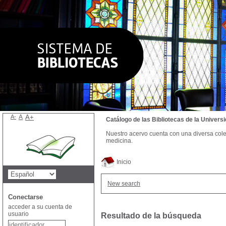
A-
A
A+
Catálogo de las Bibliotecas de la Univer
Nuestro acervo cuenta con una diversa colecc
medicina.
Inicio
New search
Conectarse
acceder a su cuenta de
usuario
Resultado de la búsqueda