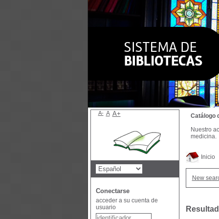
A-
A
A+
Catálogo 
Nuestro ac
medicina.
Inicio
New sear
Conectarse
acceder a su cuenta de
usuario
Resultad