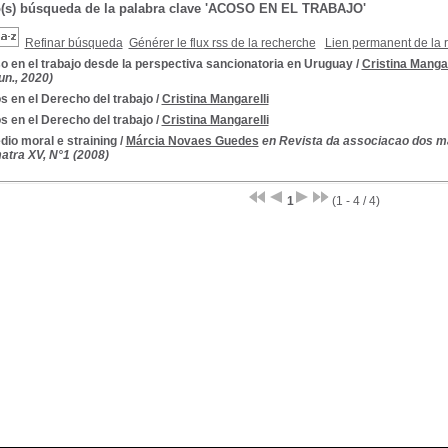
o(s) búsqueda de la palabra clave 'ACOSO EN EL TRABAJO'
Refinar búsqueda
Générer le flux rss de la recherche
Lien permanent de la 
 en el trabajo desde la perspectiva sancionatoria en Uruguay
/
Cristina Mangar
un., 2020)
 en el Derecho del trabajo
/
Cristina Mangarelli
 en el Derecho del trabajo
/
Cristina Mangarelli
io moral e straining
/
Márcia Novaes Guedes
en Revista da associacao dos ma
atra XV, N°1 (2008)
1
(1 - 4 / 4)