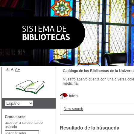
A-
A
A+
Catálogo de las Bibliotecas de la Univer
Nuestro acervo cuenta con una diversa colecc
medicina.
Inicio
New search
Conectarse
acceder a su cuenta de
usuario
Resultado de la búsqueda