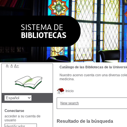
A-
A
A+
Catálogo de las Bibliotecas de la Univer
Nuestro acervo cuenta con una diversa colecc
medicina.
Inicio
New search
Conectarse
acceder a su cuenta de
usuario
Resultado de la búsqueda