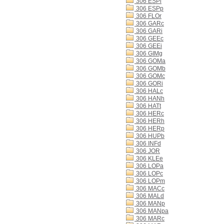
306 ESPi
306 ESPp
306 FLOr
306 GARc
306 GARi
306 GEEc
306 GEEi
306 GIMg
306 GOMa
306 GOMb
306 GOMc
306 GORi
306 HALc
306 HANh
306 HATt
306 HERc
306 HERh
306 HERp
306 HUPb
306 INFd
306 JOR
306 KLEe
306 LOPa
306 LOPc
306 LOPm
306 MACc
306 MALd
306 MANp
306 MANpa
306 MARc