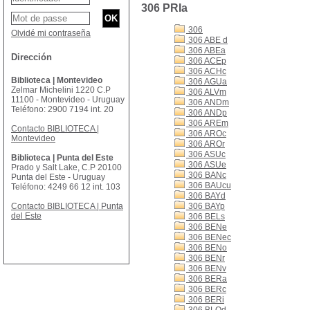
306 PRIa
306
Olvidé mi contraseña
306 ABE d
306 ABEa
Dirección
306 ACEp
306 ACHc
Biblioteca | Montevideo
306 AGUa
Zelmar Michelini 1220 C.P
306 ALVm
11100 - Montevideo - Uruguay
306 ANDm
Teléfono: 2900 7194 int. 20
306 ANDp
306 AREm
Contacto BIBLIOTECA |
306 AROc
Montevideo
306 AROr
306 ASUc
Biblioteca | Punta del Este
306 ASUe
Prado y Salt Lake, C.P 20100
306 BANc
Punta del Este - Uruguay
306 BAUcu
Teléfono: 4249 66 12 int. 103
306 BAYd
Contacto BIBLIOTECA | Punta
306 BAYp
del Este
306 BELs
306 BENe
306 BENec
306 BENo
306 BENr
306 BENv
306 BERa
306 BERc
306 BERi