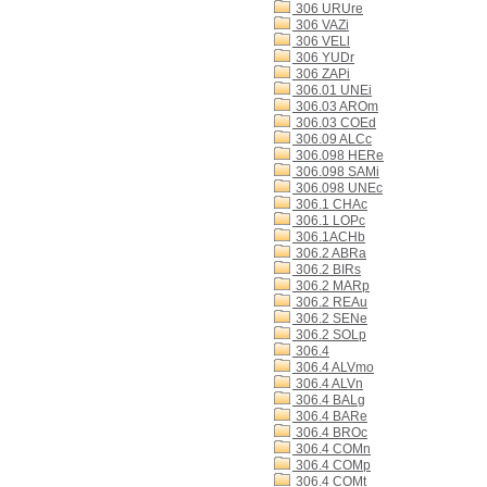
306 URUre
306 VAZi
306 VELl
306 YUDr
306 ZAPi
306.01 UNEi
306.03 AROm
306.03 COEd
306.09 ALCc
306.098 HERe
306.098 SAMi
306.098 UNEc
306.1 CHAc
306.1 LOPc
306.1ACHb
306.2 ABRa
306.2 BIRs
306.2 MARp
306.2 REAu
306.2 SENe
306.2 SOLp
306.4
306.4 ALVmo
306.4 ALVn
306.4 BALg
306.4 BARe
306.4 BROc
306.4 COMn
306.4 COMp
306.4 COMt