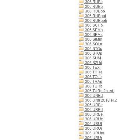
306 RUBc
306 RUBp
306 RUBpo
306 RUBpol
306 RUBpoli
306 SCHp
306 SEMp
306 SEMs
306 SIMm
306 SOLa
306 STOc
306 STOp
306 SUM
306 SZUd
306 TEXi
306 THRe
306 TOLc
306 TRAp
306 TURp
306 TURp 2a.ed.
306 UNEd
306 UNIi 2010 ej.2
306 URBc
306 URBd
306 URBe
306 URUc
306 URUf
306 URUi
306 URUm
306 URUr