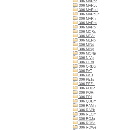
306 MARcg
306 MARcu
306 MARcul
306 MARcult
306 MARh
306 MARm
306 MARp
306 MCRc
306 MEAc
306 MENp
306 MINd
306 MINg
306 MONp
306 NIVp
306 OEAi
306 ORDg
306 PAT
306 PATr
306 PETs
306 PEZn
306 PODc
306 PORr
306 PRI
306 QUEm
306 RAMn
306 RAPb
306 RECm
306 ROJg
306 ROSd
306 ROWe