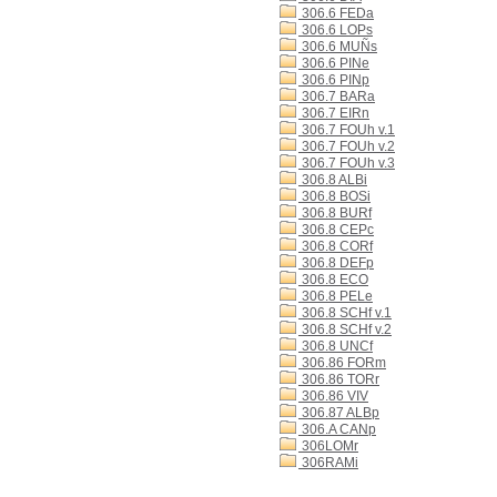
306.6 FEDa
306.6 LOPs
306.6 MUÑs
306.6 PINe
306.6 PINp
306.7 BARa
306.7 EIRn
306.7 FOUh v.1
306.7 FOUh v.2
306.7 FOUh v.3
306.8 ALBi
306.8 BOSi
306.8 BURf
306.8 CEPc
306.8 CORf
306.8 DEFp
306.8 ECO
306.8 PELe
306.8 SCHf v.1
306.8 SCHf v.2
306.8 UNCf
306.86 FORm
306.86 TORr
306.86 VIV
306.87 ALBp
306.A CANp
306LOMr
306RAMi