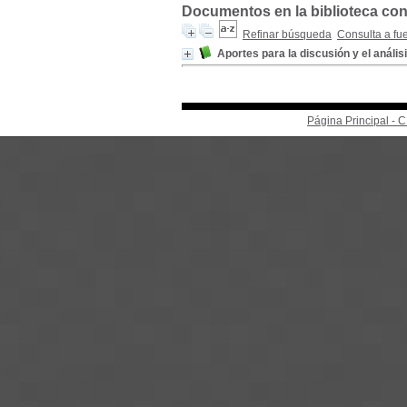
Documentos en la biblioteca con 
Refinar búsqueda
Consulta a fu
Aportes para la discusión y el anális
Página Principal -