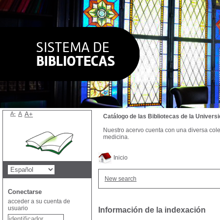
A-
A
A+
Catálogo de las Bibliotecas de la Univer
Nuestro acervo cuenta con una diversa colecc
medicina.
Inicio
New search
Conectarse
acceder a su cuenta de
usuario
Información de la indexación