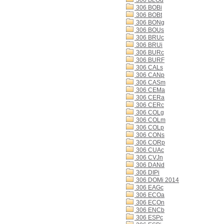
306 BLOd
306 BOBi
306 BOBt
306 BONg
306 BOUs
306 BRUc
306 BRUi
306 BURc
306 BURF
306 CALs
306 CANp
306 CASm
306 CEMa
306 CERa
306 CERc
306 COLg
306 COLm
306 COLp
306 CONs
306 CORp
306 CUAc
306 CVJn
306 DANd
306 DIPi
306 DOMi 2014
306 EAGc
306 ECOa
306 ECOn
306 ENCb
306 ESPc