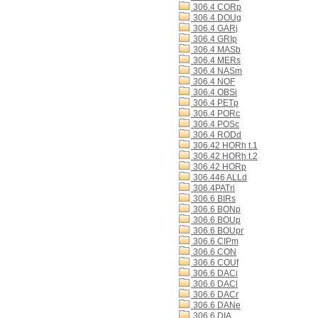
306.4 CORp
306.4 DOUg
306.4 GARj
306.4 GRIp
306.4 MASb
306.4 MERs
306.4 NASm
306.4 NOF
306.4 OBSi
306.4 PETp
306.4 PORc
306.4 POSc
306.4 RODd
306.42 HORh t.1
306.42 HORh t.2
306.42 HORp
306.446 ALLd
306.4PATri
306.6 BIRs
306.6 BONp
306.6 BOUp
306.6 BOUpr
306.6 CIPm
306.6 CON
306.6 COUf
306.6 DACi
306.6 DACl
306.6 DACr
306.6 DANe
306.6 DIA