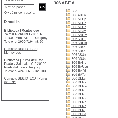
306 ABE d
306
Olvidé mi contraseña
306 ABEa
306 ACEp
Dirección
306 ACHc
306 AGUa
Biblioteca | Montevideo
306 ALVm
Zelmar Michelini 1220 C.P
306 ANDm
11100 - Montevideo - Uruguay
306 ANDp
Teléfono: 2900 7194 int. 20
306 AREm
306 AROc
Contacto BIBLIOTECA |
306 AROr
Montevideo
306 ASUc
306 ASUe
Biblioteca | Punta del Este
306 BANc
Prado y Salt Lake, C.P 20100
306 BAUcu
Punta del Este - Uruguay
306 BAYd
Teléfono: 4249 66 12 int. 103
306 BAYp
Contacto BIBLIOTECA | Punta
306 BELs
del Este
306 BENe
306 BENec
306 BENo
306 BENr
306 BENv
306 BERa
306 BERc
306 BERi
306 BLOd