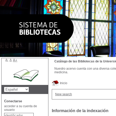
A-
A
A+
Catálogo de las Bibliotecas de la Univer
Nuestro acervo cuenta con una diversa colecc
medicina.
Inicio
New search
Conectarse
acceder a su cuenta de
usuario
Información de la indexación