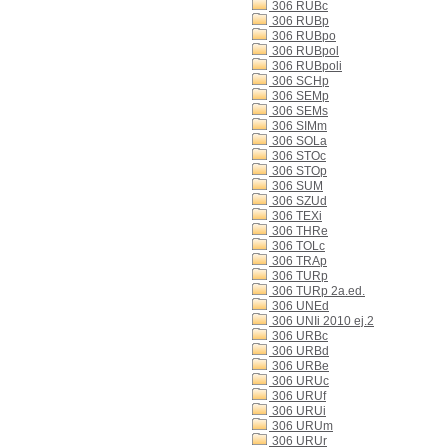
306 RUBc
306 RUBp
306 RUBpo
306 RUBpol
306 RUBpoli
306 SCHp
306 SEMp
306 SEMs
306 SIMm
306 SOLa
306 STOc
306 STOp
306 SUM
306 SZUd
306 TEXi
306 THRe
306 TOLc
306 TRAp
306 TURp
306 TURp 2a.ed.
306 UNEd
306 UNIi 2010 ej.2
306 URBc
306 URBd
306 URBe
306 URUc
306 URUf
306 URUi
306 URUm
306 URUr