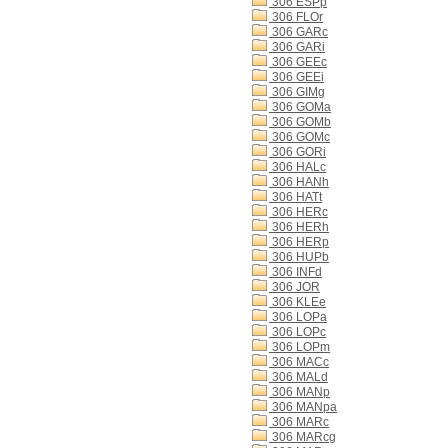
306 ESPp
306 FLOr
306 GARc
306 GARi
306 GEEc
306 GEEi
306 GIMg
306 GOMa
306 GOMb
306 GOMc
306 GORi
306 HALc
306 HANh
306 HATt
306 HERc
306 HERh
306 HERp
306 HUPb
306 INFd
306 JOR
306 KLEe
306 LOPa
306 LOPc
306 LOPm
306 MACc
306 MALd
306 MANp
306 MANpa
306 MARc
306 MARcg