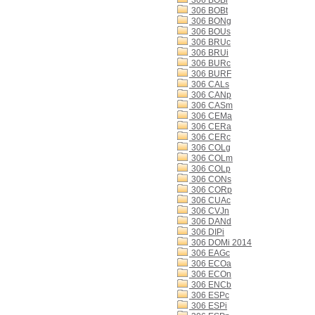
306 BOBi
306 BOBt
306 BONg
306 BOUs
306 BRUc
306 BRUi
306 BURc
306 BURF
306 CALs
306 CANp
306 CASm
306 CEMa
306 CERa
306 CERc
306 COLg
306 COLm
306 COLp
306 CONs
306 CORp
306 CUAc
306 CVJn
306 DANd
306 DIPi
306 DOMi 2014
306 EAGc
306 ECOa
306 ECOn
306 ENCb
306 ESPc
306 ESPi