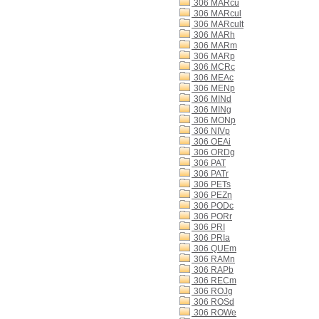
306 MARcu
306 MARcul
306 MARcult
306 MARh
306 MARm
306 MARp
306 MCRc
306 MEAc
306 MENp
306 MINd
306 MINg
306 MONp
306 NIVp
306 OEAi
306 ORDg
306 PAT
306 PATr
306 PETs
306 PEZn
306 PODc
306 PORr
306 PRI
306 PRIa
306 QUEm
306 RAMn
306 RAPb
306 RECm
306 ROJg
306 ROSd
306 ROWe