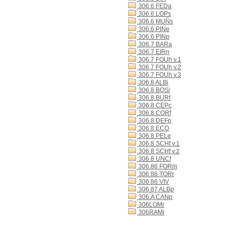
306.6 FEDa
306.6 LOPs
306.6 MUÑs
306.6 PINe
306.6 PINp
306.7 BARa
306.7 EIRn
306.7 FOUh v.1
306.7 FOUh v.2
306.7 FOUh v.3
306.8 ALBi
306.8 BOSi
306.8 BURf
306.8 CEPc
306.8 CORf
306.8 DEFp
306.8 ECO
306.8 PELe
306.8 SCHf v.1
306.8 SCHf v.2
306.8 UNCf
306.86 FORm
306.86 TORr
306.86 VIV
306.87 ALBp
306.A CANp
306LOMr
306RAMi