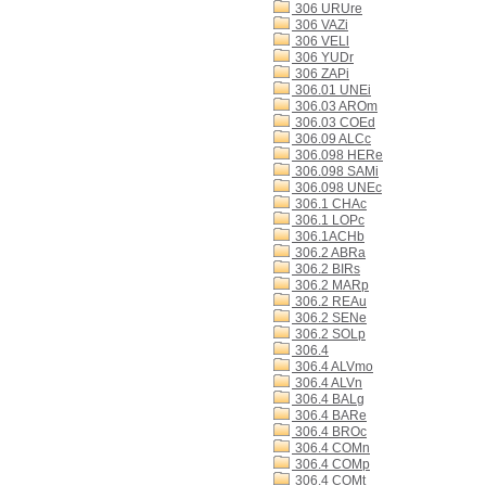
306 URUre
306 VAZi
306 VELl
306 YUDr
306 ZAPi
306.01 UNEi
306.03 AROm
306.03 COEd
306.09 ALCc
306.098 HERe
306.098 SAMi
306.098 UNEc
306.1 CHAc
306.1 LOPc
306.1ACHb
306.2 ABRa
306.2 BIRs
306.2 MARp
306.2 REAu
306.2 SENe
306.2 SOLp
306.4
306.4 ALVmo
306.4 ALVn
306.4 BALg
306.4 BARe
306.4 BROc
306.4 COMn
306.4 COMp
306.4 COMt