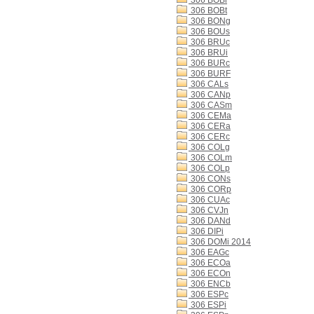
306 BOBi
306 BOBt
306 BONg
306 BOUs
306 BRUc
306 BRUi
306 BURc
306 BURF
306 CALs
306 CANp
306 CASm
306 CEMa
306 CERa
306 CERc
306 COLg
306 COLm
306 COLp
306 CONs
306 CORp
306 CUAc
306 CVJn
306 DANd
306 DIPi
306 DOMi 2014
306 EAGc
306 ECOa
306 ECOn
306 ENCb
306 ESPc
306 ESPi