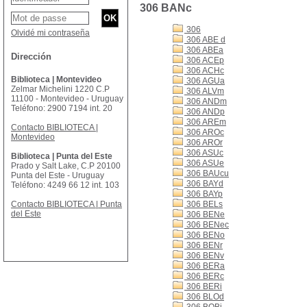
306 BANc
306
Olvidé mi contraseña
306 ABE d
306 ABEa
Dirección
306 ACEp
306 ACHc
Biblioteca | Montevideo
306 AGUa
Zelmar Michelini 1220 C.P
306 ALVm
11100 - Montevideo - Uruguay
306 ANDm
Teléfono: 2900 7194 int. 20
306 ANDp
306 AREm
Contacto BIBLIOTECA |
306 AROc
Montevideo
306 AROr
306 ASUc
Biblioteca | Punta del Este
306 ASUe
Prado y Salt Lake, C.P 20100
306 BAUcu
Punta del Este - Uruguay
306 BAYd
Teléfono: 4249 66 12 int. 103
306 BAYp
Contacto BIBLIOTECA | Punta
306 BELs
del Este
306 BENe
306 BENec
306 BENo
306 BENr
306 BENv
306 BERa
306 BERc
306 BERi
306 BLOd