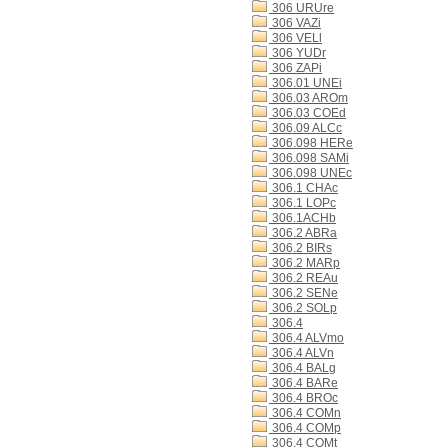
306 URUre
306 VAZi
306 VELl
306 YUDr
306 ZAPi
306.01 UNEi
306.03 AROm
306.03 COEd
306.09 ALCc
306.098 HERe
306.098 SAMi
306.098 UNEc
306.1 CHAc
306.1 LOPc
306.1ACHb
306.2 ABRa
306.2 BIRs
306.2 MARp
306.2 REAu
306.2 SENe
306.2 SOLp
306.4
306.4 ALVmo
306.4 ALVn
306.4 BALg
306.4 BARe
306.4 BROc
306.4 COMn
306.4 COMp
306.4 COMt