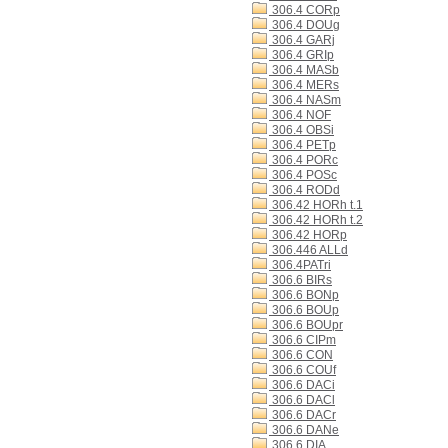
306.4 CORp
306.4 DOUg
306.4 GARj
306.4 GRIp
306.4 MASb
306.4 MERs
306.4 NASm
306.4 NOF
306.4 OBSi
306.4 PETp
306.4 PORc
306.4 POSc
306.4 RODd
306.42 HORh t.1
306.42 HORh t.2
306.42 HORp
306.446 ALLd
306.4PATri
306.6 BIRs
306.6 BONp
306.6 BOUp
306.6 BOUpr
306.6 CIPm
306.6 CON
306.6 COUf
306.6 DACi
306.6 DACl
306.6 DACr
306.6 DANe
306.6 DIA