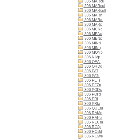
306 MARcu
306 MARcul
306 MARcult
306 MARh
306 MARm
306 MARp
306 MCRc
306 MEAc
306 MENp
306 MINd
306 MINg
306 MONp
306 NIVp
306 OEAi
306 ORDg
306 PAT
306 PATr
306 PETs
306 PEZn
306 PODc
306 PORr
306 PRI
306 PRIa
306 QUEm
306 RAMn
306 RAPb
306 RECm
306 ROJg
306 ROSd
306 ROWe