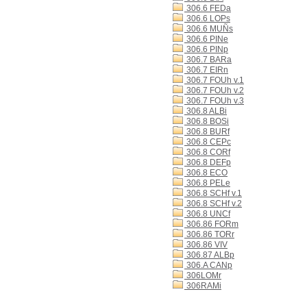
306.6 FEDa
306.6 LOPs
306.6 MUÑs
306.6 PINe
306.6 PINp
306.7 BARa
306.7 EIRn
306.7 FOUh v.1
306.7 FOUh v.2
306.7 FOUh v.3
306.8 ALBi
306.8 BOSi
306.8 BURf
306.8 CEPc
306.8 CORf
306.8 DEFp
306.8 ECO
306.8 PELe
306.8 SCHf v.1
306.8 SCHf v.2
306.8 UNCf
306.86 FORm
306.86 TORr
306.86 VIV
306.87 ALBp
306.A CANp
306LOMr
306RAMi