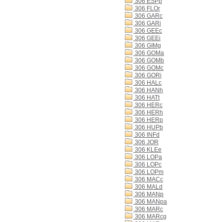
306 ESPp
306 FLOr
306 GARc
306 GARi
306 GEEc
306 GEEi
306 GIMg
306 GOMa
306 GOMb
306 GOMc
306 GORi
306 HALc
306 HANh
306 HATt
306 HERc
306 HERh
306 HERp
306 HUPb
306 INFd
306 JOR
306 KLEe
306 LOPa
306 LOPc
306 LOPm
306 MACc
306 MALd
306 MANp
306 MANpa
306 MARc
306 MARcg