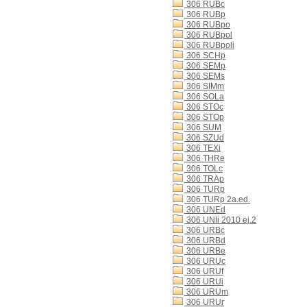
306 RUBc
306 RUBp
306 RUBpo
306 RUBpol
306 RUBpoli
306 SCHp
306 SEMp
306 SEMs
306 SIMm
306 SOLa
306 STOc
306 STOp
306 SUM
306 SZUd
306 TEXi
306 THRe
306 TOLc
306 TRAp
306 TURp
306 TURp 2a.ed.
306 UNEd
306 UNIi 2010 ej.2
306 URBc
306 URBd
306 URBe
306 URUc
306 URUf
306 URUi
306 URUm
306 URUr