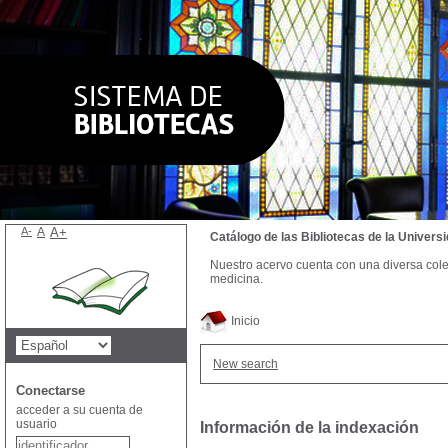
A-
A
A+
Catálogo de las Bibliotecas de la Univer
Nuestro acervo cuenta con una diversa colecc
medicina.
Inicio
New search
Conectarse
acceder a su cuenta de
usuario
Información de la indexación