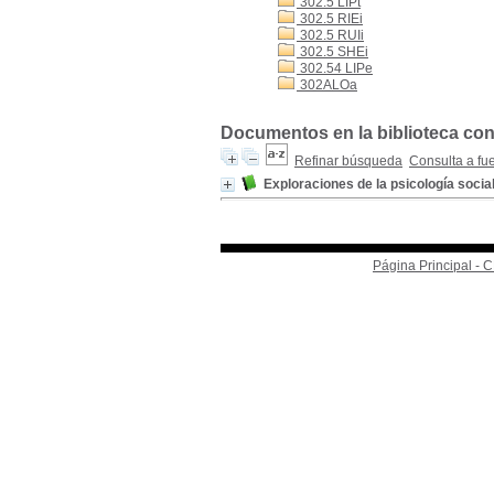
302.5 LIPt
302.5 RIEi
302.5 RUIi
302.5 SHEi
302.54 LIPe
302ALOa
Documentos en la biblioteca con
Refinar búsqueda
Consulta a fu
Exploraciones de la psicología socia
Página Principal -