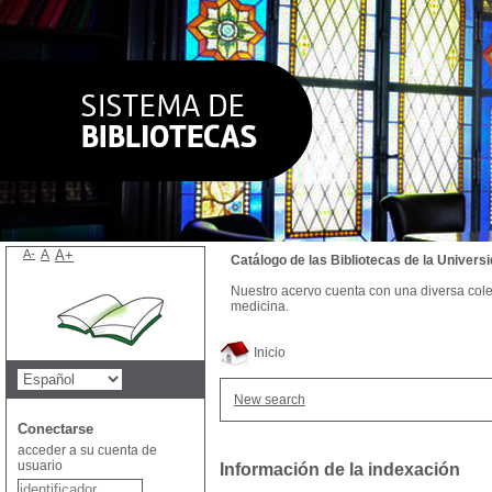
A-
A
A+
Catálogo de las Bibliotecas de la Univer
Nuestro acervo cuenta con una diversa colecc
medicina.
Inicio
New search
Conectarse
acceder a su cuenta de
usuario
Información de la indexación