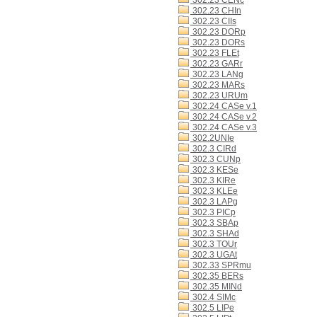
302.23 CENc
302.23 CHIn
302.23 CIIs
302.23 DORp
302.23 DORs
302.23 FLEt
302.23 GARr
302.23 LANg
302.23 MARs
302.23 URUm
302.24 CASe v.1
302.24 CASe v.2
302.24 CASe v.3
302.2UNIe
302.3 CIRd
302.3 CUNp
302.3 KESe
302.3 KIRe
302.3 KLEe
302.3 LAPg
302.3 PICp
302.3 SBAp
302.3 SHAd
302.3 TOUr
302.3 UGAt
302.33 SPRmu
302.35 BERs
302.35 MINd
302.4 SIMc
302.5 LIPe