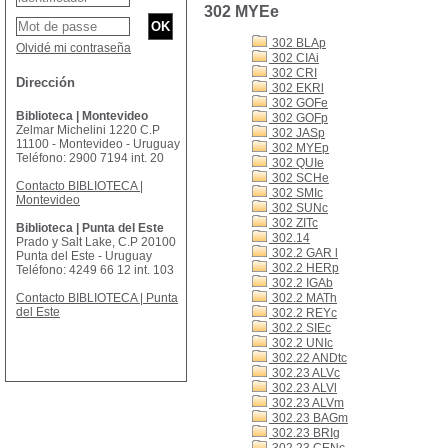
302 MYEe
302 BLAp
Olvidé mi contraseña
302 CIAi
302 CRI
Dirección
302 EKRl
302 GOFe
Biblioteca | Montevideo
302 GOFp
Zelmar Michelini 1220 C.P
302 JASp
11100 - Montevideo - Uruguay
302 MYEp
Teléfono: 2900 7194 int. 20
302 QUIe
302 SCHe
Contacto BIBLIOTECA |
302 SMIc
Montevideo
302 SUNc
302 ZITc
Biblioteca | Punta del Este
302.14
Prado y Salt Lake, C.P 20100
302.2 GAR l
Punta del Este - Uruguay
302.2 HERp
Teléfono: 4249 66 12 int. 103
302.2 IGAb
Contacto BIBLIOTECA | Punta
302.2 MATh
del Este
302.2 REYc
302.2 SIEc
302.2 UNIc
302.22 ANDtc
302.23 ALVc
302.23 ALVl
302.23 ALVm
302.23 BAGm
302.23 BRIg