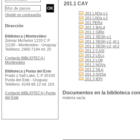
201.1 CAY
201 LADa v.1
Olvidé mi contraseña
201 LADa v.2
201 PERa
Dirección
201.1 BALd
201.1 GIRp
Biblioteca | Montevideo
201.1 SEGh v.1
Zelmar Michelini 1220 C.P
201.1 SEGh v.2, pt 1
11100 - Montevideo - Uruguay
201.1 SEGh v.2, pt.2
Teléfono: 2900 7194 int. 20
201.2 CASl
201.2 LELc
Contacto BIBLIOTECA |
201.2 LOIt
Montevideo
201.2 NOVs
201.2 SILp
Biblioteca | Punta del Este
201.3 GOSa
Prado y Salt Lake, C.P 20100
201.3 IEPr
Punta del Este - Uruguay
Teléfono: 4249 66 12 int. 103
Documentos en la biblioteca con 
Contacto BIBLIOTECA | Punta
del Este
materia vacía