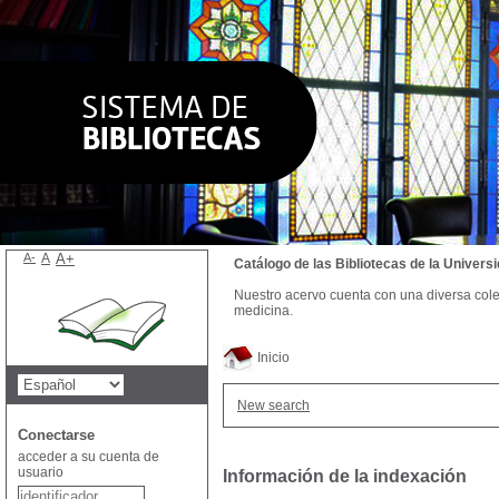
A-
A
A+
Catálogo de las Bibliotecas de la Univer
Nuestro acervo cuenta con una diversa colecc
medicina.
Inicio
New search
Conectarse
acceder a su cuenta de
usuario
Información de la indexación