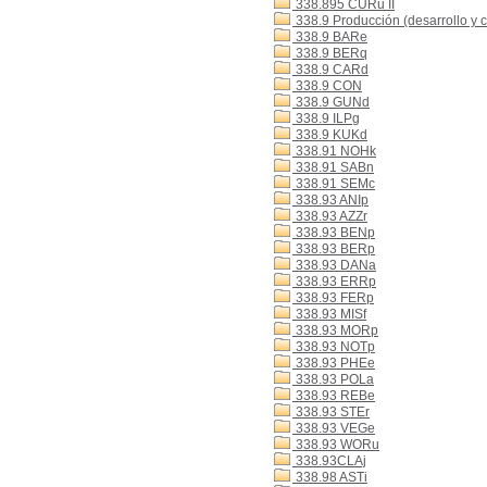
338.895 CURu II
338.9 Producción (desarrollo y 
338.9 BARe
338.9 BERq
338.9 CARd
338.9 CON
338.9 GUNd
338.9 ILPg
338.9 KUKd
338.91 NOHk
338.91 SABn
338.91 SEMc
338.93 ANIp
338.93 AZZr
338.93 BENp
338.93 BERp
338.93 DANa
338.93 ERRp
338.93 FERp
338.93 MISf
338.93 MORp
338.93 NOTp
338.93 PHEe
338.93 POLa
338.93 REBe
338.93 STEr
338.93 VEGe
338.93 WORu
338.93CLAj
338.98 ASTi