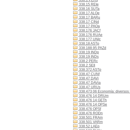
338.1 PERs
338.15 REIe
338.16 SUTa
338.17 ALOe
338.17 BARu
338.17 CINd
338.17 PAOa
338.176 JACf
338.176 RUAe
338.177 UNIc
338.18 ASTp
338.188.95 PAZd
338.19 INDp
338.19 INDs
338.2 PERc
338.2 SEIl
338.372 ASTp
338.47 CUNf
338.47 DAVi
338.47 DAVia
338.47 URUs
338.473 06 Economía: diversos b
338.476 14 DRUm
338.476 14 GETh
338.476 14 OPSe
338.476 OPSf
338.476 RODn
338.501 FRAm
338.501 VARm
338.52 LAEp