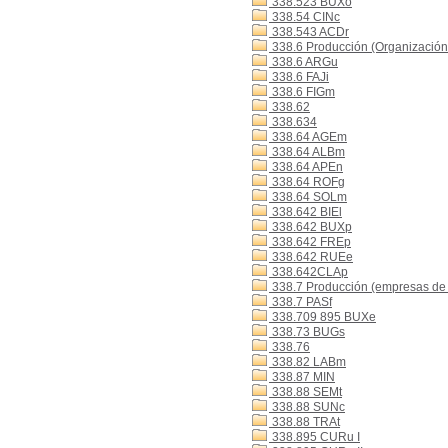
338.523 BUXo
338.54 CINc
338.543 ACDr
338.6 Producción (Organización 
338.6 ARGu
338.6 FAJi
338.6 FIGm
338.62
338.634
338.64 AGEm
338.64 ALBm
338.64 APEn
338.64 ROFg
338.64 SOLm
338.642 BIEl
338.642 BUXp
338.642 FREp
338.642 RUEe
338.642CLAp
338.7 Producción (empresas de
338.7 PASf
338.709 895 BUXe
338.73 BUGs
338.76
338.82 LABm
338.87 MIN
338.88 SEMt
338.88 SUNc
338.88 TRAt
338.895 CURu I