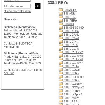
338.1 REYc
338 ACEe
Olvidé mi contraseña
338 ANIs
338 CENi
Dirección
338 PERp
338.064
Biblioteca | Montevideo
338.098 95 IND
Zelmar Michelini 1220 C.P
338.1 ALOa
11100 - Montevideo - Uruguay
338.1 CANu
Teléfono: 2900 7194 int. 20
338.1 CAYd
338.1 CINt
Contacto BIBLIOTECA |
338.1 CLAi
Montevideo
338.1 CLAs
338.1 CLAs v.2
Biblioteca | Punta del Este
338.1 CLAs v.5
Prado y Salt Lake, C.P 20100
338.1 CLAs v.6
Punta del Este - Uruguay
338.1 CLAs v.7
Teléfono: 4249 66 12 int. 103
338.1 CLAu
Contacto BIBLIOTECA | Punta
338.1 CUCp
del Este
338.1 FERs
338.1 FERs ej.2
338.1 FERsc
338.1 GONp v.1
338.1 GONp v.2
338.1 INTp v.1
338.1 INTp v.2
338.1 MAPr
338.1 PERd