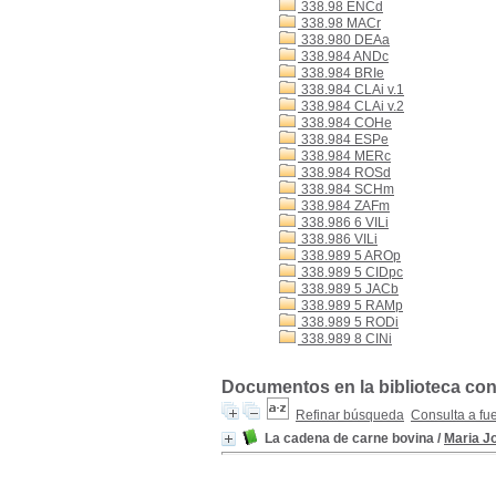
338.98 ENCd
338.98 MACr
338.980 DEAa
338.984 ANDc
338.984 BRIe
338.984 CLAi v.1
338.984 CLAi v.2
338.984 COHe
338.984 ESPe
338.984 MERc
338.984 ROSd
338.984 SCHm
338.984 ZAFm
338.986 6 VILi
338.986 VILi
338.989 5 AROp
338.989 5 CIDpc
338.989 5 JACb
338.989 5 RAMp
338.989 5 RODi
338.989 8 CINi
Documentos en la biblioteca con 
Refinar búsqueda
Consulta a fu
La cadena de carne bovina
/
Maria J