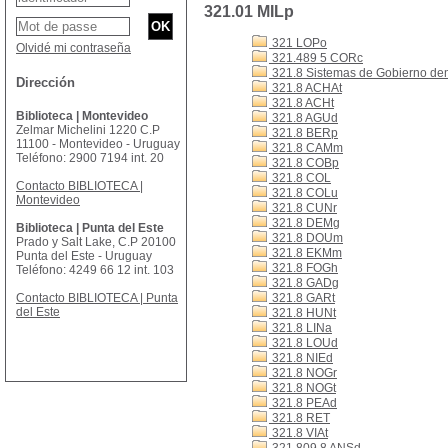
321.01 MILp
321 LOPo
Olvidé mi contraseña
321.489 5 CORc
321.8 Sistemas de Gobierno de
Dirección
321.8 ACHAt
321.8 ACHt
Biblioteca | Montevideo
321.8 AGUd
Zelmar Michelini 1220 C.P
321.8 BERp
11100 - Montevideo - Uruguay
321.8 CAMm
Teléfono: 2900 7194 int. 20
321.8 COBp
321.8 COL
Contacto BIBLIOTECA |
321.8 COLu
Montevideo
321.8 CUNr
321.8 DEMg
Biblioteca | Punta del Este
321.8 DOUm
Prado y Salt Lake, C.P 20100
321.8 EKMm
Punta del Este - Uruguay
321.8 FOGh
Teléfono: 4249 66 12 int. 103
321.8 GADg
Contacto BIBLIOTECA | Punta
321.8 GARt
del Este
321.8 HUNt
321.8 LINa
321.8 LOUd
321.8 NIEd
321.8 NOGr
321.8 NOGt
321.8 PEAd
321.8 RET
321.8 VIAt