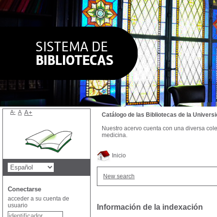
A-
A
A+
Catálogo de las Bibliotecas de la Univer
Nuestro acervo cuenta con una diversa colecc
medicina.
Inicio
New search
Conectarse
acceder a su cuenta de
usuario
Información de la indexación