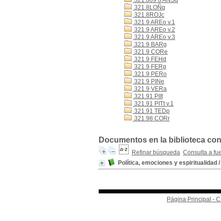
321.809 8 ANSd
321.8LOÑq
321.8ROJc
321.9 AREo v.1
321.9 AREo v.2
321.9 AREo v.3
321.9 BARg
321.9 CORe
321.9 FEHd
321.9 FERg
321.9 PERo
321.9 PINe
321.9 VERa
321.91 PIIt
321.91 PITt v.1
321.91 TEDp
321.98 CORr
Documentos en la biblioteca con 
Refinar búsqueda
Consulta a fu
Política, emociones y espiritualidad
Página Principal -