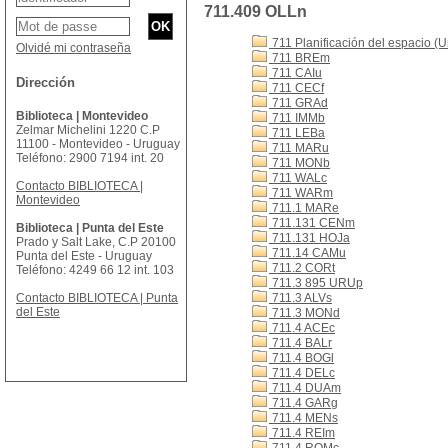
711.409 OLLn
711 Planificación del espacio (
Olvidé mi contraseña
711 BREm
711 CAIu
Dirección
711 CECf
711 GRAd
Biblioteca | Montevideo
711 IMMb
Zelmar Michelini 1220 C.P
711 LEBa
11100 - Montevideo - Uruguay
711 MARu
Teléfono: 2900 7194 int. 20
711 MONb
711 WALc
Contacto BIBLIOTECA |
711 WARm
Montevideo
711.1 MARe
711.131 CENm
Biblioteca | Punta del Este
711.131 HOJa
Prado y Salt Lake, C.P 20100
711.14 CAMu
Punta del Este - Uruguay
711.2 CORt
Teléfono: 4249 66 12 int. 103
711.3 895 URUp
Contacto BIBLIOTECA | Punta
711.3 ALVs
del Este
711.3 MONd
711.4 ACEc
711.4 BALr
711.4 BOGl
711.4 DELc
711.4 DUAm
711.4 GARg
711.4 MENs
711.4 REIm