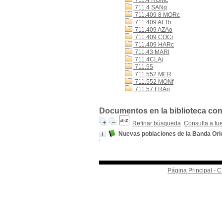
711.4 ROMc
711.4 SANq
711.409 8 MORc
711.409 ALTh
711.409 AZAo
711.409 COCr
711.409 HARc
711.43 MARl
711.4CLAj
711.55
711.552 MER
711.552 MONf
711.57 FRAn
Documentos en la biblioteca con 
Refinar búsqueda
Consulta a fu
Nuevas poblaciones de la Banda Ori
Página Principal -