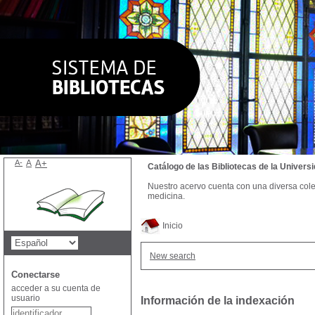
A-
A
A+
Catálogo de las Bibliotecas de la Univer
Nuestro acervo cuenta con una diversa colecc
medicina.
Inicio
New search
Conectarse
acceder a su cuenta de
usuario
Información de la indexación