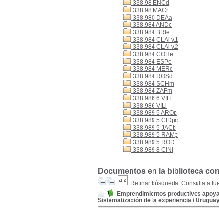
338.98 ENCd
338.98 MACr
338.980 DEAa
338.984 ANDc
338.984 BRIe
338.984 CLAi v.1
338.984 CLAi v.2
338.984 COHe
338.984 ESPe
338.984 MERc
338.984 ROSd
338.984 SCHm
338.984 ZAFm
338.986 6 VILi
338.986 VILi
338.989 5 AROp
338.989 5 CIDpc
338.989 5 JACb
338.989 5 RAMp
338.989 5 RODi
338.989 8 CINi
Documentos en la biblioteca con 
Refinar búsqueda
Consulta a fu
Emprendimientos productivos apoya
Sistematización de la experiencia
/
Uruguay.