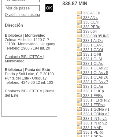
338.87 MIN
338 ACEe
Olvidé mi contraseña
338 ANIs
338 CENi
Dirección
338 PERp
338.064
Biblioteca | Montevideo
338.098 95 IND
Zelmar Michelini 1220 C.P
338.1 ALOa
11100 - Montevideo - Uruguay
338.1 CANu
Teléfono: 2900 7194 int. 20
338.1 CAYd
338.1 CINt
Contacto BIBLIOTECA |
338.1 CLAi
Montevideo
338.1 CLAs
338.1 CLAs v.2
Biblioteca | Punta del Este
338.1 CLAs v.5
Prado y Salt Lake, C.P 20100
338.1 CLAs v.6
Punta del Este - Uruguay
338.1 CLAs v.7
Teléfono: 4249 66 12 int. 103
338.1 CLAu
Contacto BIBLIOTECA | Punta
338.1 CUCp
del Este
338.1 FERs
338.1 FERs ej.2
338.1 FERsc
338.1 GONp v.1
338.1 GONp v.2
338.1 INTp v.1
338.1 INTp v.2
338.1 MAPr
338.1 PERd