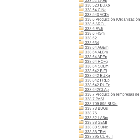
338.52 LAEp
338.523 BUXo
338.54 CINc
338.543 ACDr
338.6 Producción (Organización 
338.6 ARGu
338.6 FAJi
338.6 FIGm
338.62
338.634
338.64 AGEm
338.64 ALBm
338.64 APEn
338.64 ROFg
338.64 SOLm
338.642 BIEl
338.642 BUXp
338.642 FREp
338.642 RUEe
338.642CLAp
338.7 Producción (empresas de
338.7 PASf
338.709 895 BUXe
338.73 BUGs
338.76
338.82 LABm
338.88 SEMt
338.88 SUNc
338.88 TRAt
338.895 CURu I