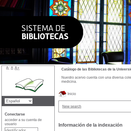
A-
A
A+
Catálogo de las Bibliotecas de la Univer
Nuestro acervo cuenta con una diversa colecc
medicina.
Inicio
New search
Conectarse
acceder a su cuenta de
usuario
Información de la indexación