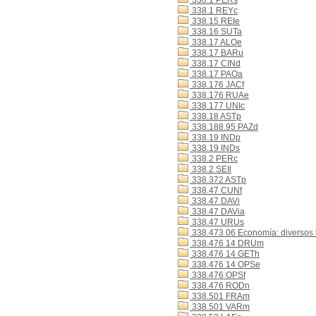
338.1 PERs
338.1 REYc
338.15 REIe
338.16 SUTa
338.17 ALOe
338.17 BARu
338.17 CINd
338.17 PAOa
338.176 JACf
338.176 RUAe
338.177 UNIc
338.18 ASTp
338.188.95 PAZd
338.19 INDp
338.19 INDs
338.2 PERc
338.2 SEIl
338.372 ASTp
338.47 CUNf
338.47 DAVi
338.47 DAVia
338.47 URUs
338.473 06 Economía: diversos b
338.476 14 DRUm
338.476 14 GETh
338.476 14 OPSe
338.476 OPSf
338.476 RODn
338.501 FRAm
338.501 VARm