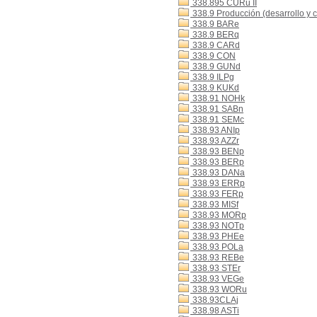
338.895 CURu II
338.9 Producción (desarrollo y 
338.9 BARe
338.9 BERq
338.9 CARd
338.9 CON
338.9 GUNd
338.9 ILPg
338.9 KUKd
338.91 NOHk
338.91 SABn
338.91 SEMc
338.93 ANIp
338.93 AZZr
338.93 BENp
338.93 BERp
338.93 DANa
338.93 ERRp
338.93 FERp
338.93 MISf
338.93 MORp
338.93 NOTp
338.93 PHEe
338.93 POLa
338.93 REBe
338.93 STEr
338.93 VEGe
338.93 WORu
338.93CLAj
338.98 ASTi