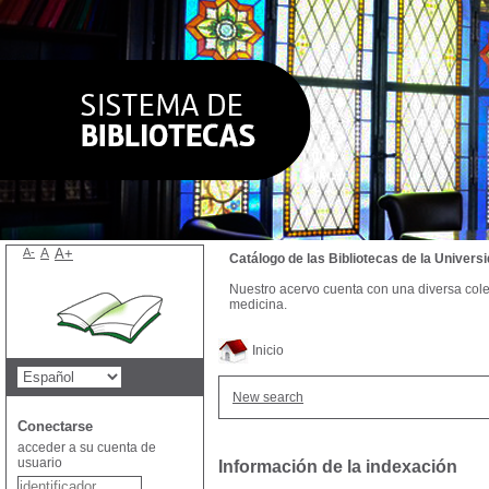
A-
A
A+
Catálogo de las Bibliotecas de la Univer
Nuestro acervo cuenta con una diversa colecc
medicina.
Inicio
New search
Conectarse
acceder a su cuenta de
usuario
Información de la indexación