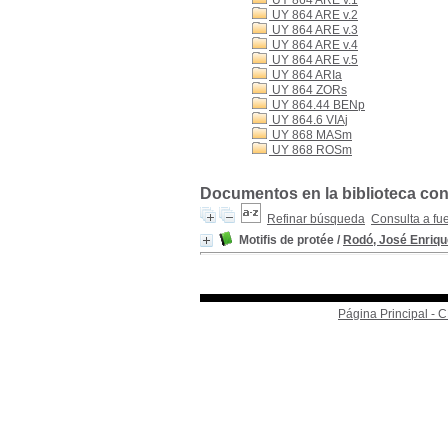
UY 864 ARE v.1
UY 864 ARE v.2
UY 864 ARE v.3
UY 864 ARE v.4
UY 864 ARE v.5
UY 864 ARIa
UY 864 ZORs
UY 864.44 BENp
UY 864.6 VIAj
UY 868 MASm
UY 868 ROSm
Documentos en la biblioteca con
Refinar búsqueda
Consulta a fu
Motifis de protée
/
Rodó, José Enriqu
Página Principal -