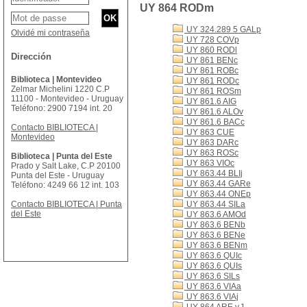
UY 864 RODm
UY 324.289 5 GALp
Olvidé mi contraseña
UY 728 COVp
UY 860 RODl
Dirección
UY 861 BENc
UY 861 ROBc
Biblioteca | Montevideo
UY 861 RODc
Zelmar Michelini 1220 C.P
UY 861 ROSm
11100 - Montevideo - Uruguay
UY 861.6 AIG
Teléfono: 2900 7194 int. 20
UY 861.6 ALOv
UY 861.6 BACc
Contacto BIBLIOTECA |
UY 863 CUE
Montevideo
UY 863 DARc
UY 863 ROSc
Biblioteca | Punta del Este
UY 863 VIOc
Prado y Salt Lake, C.P 20100
UY 863.44 BLIj
Punta del Este - Uruguay
UY 863.44 GARe
Teléfono: 4249 66 12 int. 103
UY 863.44 ONEp
Contacto BIBLIOTECA | Punta
UY 863.44 SILa
del Este
UY 863.6 AMOd
UY 863.6 BENb
UY 863.6 BENe
UY 863.6 BENm
UY 863.6 QUIc
UY 863.6 QUIs
UY 863.6 SILs
UY 863.6 VIAa
UY 863.6 VIAj