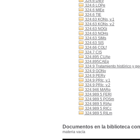
324.6 DIEv
324.6 LOPe
324.6 MIEe
324.6 TIE
324.63 KONs, v.1
324.63 KONs, v.2
324.63 NOGi
324.63 NOHs
324.63 SIMs
324.63 SIS
324.66 COLf
324.7 CIS
324.895 CUAp
324.895CAEp
324.9 Tratamiento histórico y ge
324.9 GONv
324.9 PERv
324.9 PRIc, v.1
324.9 PRIc, v.2
324.946 MARp
324.989 5 FERl
324.989 5 POSm
324.989 5 RIAu
324.989 5 RICc
324.989 5 RILm
Documentos en la biblioteca con 
materia vacía