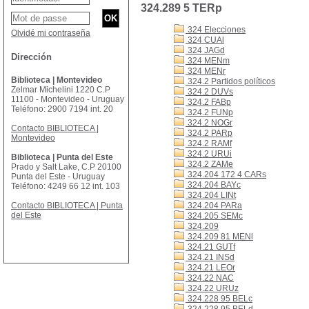
324.289 5 TERp
324 Elecciones
Olvidé mi contraseña
324 CUAl
324 JAGd
Dirección
324 MENm
324 MENr
Biblioteca | Montevideo
324.2 Partidos políticos
Zelmar Michelini 1220 C.P
324.2 DUVs
11100 - Montevideo - Uruguay
324.2 FABp
Teléfono: 2900 7194 int. 20
324.2 FUNp
324.2 NOGr
Contacto BIBLIOTECA |
324.2 PARp
Montevideo
324.2 RAMf
324.2 URUi
Biblioteca | Punta del Este
324.2 ZAMe
Prado y Salt Lake, C.P 20100
324.204 172 4 CARs
Punta del Este - Uruguay
324.204 BAYc
Teléfono: 4249 66 12 int. 103
324.204 LINt
Contacto BIBLIOTECA | Punta
324.204 PARa
del Este
324.205 SEMc
324.209
324.209 81 MENl
324.21 GUTf
324.21 INSd
324.21 LEOr
324.22 NAC
324.22 URUz
324.228 95 BELc