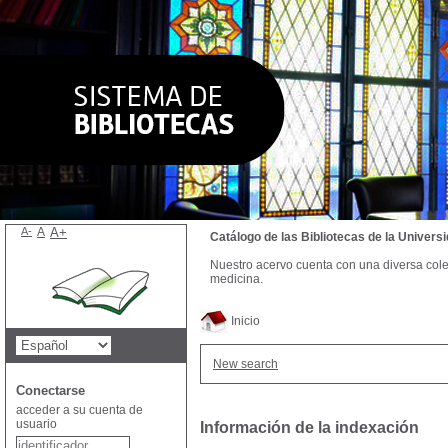
A-
A
A+
Catálogo de las Bibliotecas de la Univer
Nuestro acervo cuenta con una diversa colecc
medicina.
Inicio
New search
Conectarse
acceder a su cuenta de
usuario
Información de la indexación