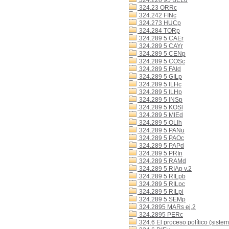
324.228 95 BELd
324.23 ORRc
324.242 FINc
324.273 HUCp
324.284 TORp
324.289 5 CAEr
324.289 5 CAYr
324.289 5 CENp
324.289 5 COSc
324.289 5 FAId
324.289 5 GILp
324.289 5 ILHc
324.289 5 ILHp
324.289 5 INSp
324.289 5 KOSl
324.289 5 MIEd
324.289 5 OLIh
324.289 5 PANu
324.289 5 PAOc
324.289 5 PAPd
324.289 5 PRIn
324.289 5 RAMd
324.289 5 RIAp v.2
324.289 5 RILpb
324.289 5 RILpc
324.289 5 RILpi
324.289 5 SEMp
324.2895 MARs ej.2
324.2895 PERc
324.6 El proceso político (sistem