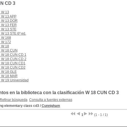
N CD 3
W 13
W 13 APP
W 13 DOR
W 13 FER
W 13 STE
W 13 STE 6º ed.
W 168
W 172
W 18
W 18 CUN
W 18 CUN CD 1
W 18 CUN CD 2
W 18 CUN CD1
W 18 CUN CD2
W 18 GLE
W 18 MAR
W 19 Universidad
os en la biblioteca con la clasificación W 18 CUN CD 3
Refinar búsqueda
Consulta a fuentes externas
ing elementary class cd3
/
Cunnigham
1
(1 - 1 / 1)