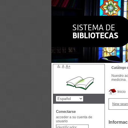
A-
A
A+
Catálogo 
Nuestro ac
medicina.
Inicio
New sear
Conectarse
acceder a su cuenta de
usuario
Informac