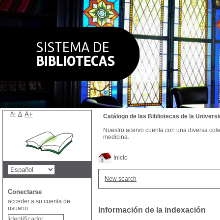
A-
A
A+
Catálogo de las Bibliotecas de la Univer
Nuestro acervo cuenta con una diversa colecc
medicina.
Inicio
New search
Conectarse
acceder a su cuenta de
usuario
Información de la indexación