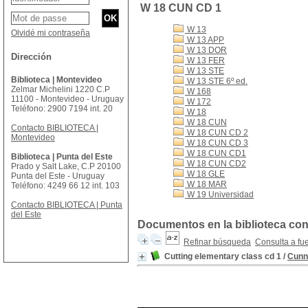
W 18 CUN CD 1
W 13
Olvidé mi contraseña
W 13 APP
W 13 DOR
Dirección
W 13 FER
W 13 STE
Biblioteca | Montevideo
W 13 STE 6º ed.
Zelmar Michelini 1220 C.P
W 168
11100 - Montevideo - Uruguay
W 172
Teléfono: 2900 7194 int. 20
W 18
W 18 CUN
Contacto BIBLIOTECA |
W 18 CUN CD 2
Montevideo
W 18 CUN CD 3
W 18 CUN CD1
Biblioteca | Punta del Este
W 18 CUN CD2
Prado y Salt Lake, C.P 20100
W 18 GLE
Punta del Este - Uruguay
W 18 MAR
Teléfono: 4249 66 12 int. 103
W 19 Universidad
Contacto BIBLIOTECA | Punta
del Este
Documentos en la biblioteca con
Refinar búsqueda
Consulta a fu
Cutting elementary class cd 1
/
Cunn