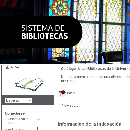
A-
A
A+
Catálogo de las Bibliotecas de la Univer
Nuestro acervo cuenta con una diversa colecc
medicina.
Inicio
New search
Conectarse
acceder a su cuenta de
usuario
Información de la indexación