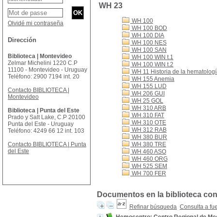
WH 23
WH 100
Olvidé mi contraseña
WH 100 BOD
WH 100 DIA
Dirección
WH 100 NES
WH 100 SAN
Biblioteca | Montevideo
WH 100 WIN t.1
Zelmar Michelini 1220 C.P
WH 100 WIN t.2
11100 - Montevideo - Uruguay
WH 11 Historia de la hematolog
Teléfono: 2900 7194 int. 20
WH 155 Anemia
WH 155 LUD
Contacto BIBLIOTECA |
WH 206 GUI
Montevideo
WH 25 GOL
WH 310 ARB
Biblioteca | Punta del Este
WH 310 FAT
Prado y Salt Lake, C.P 20100
WH 310 OTE
Punta del Este - Uruguay
WH 312 RAB
Teléfono: 4249 66 12 int. 103
WH 380 BUR
Contacto BIBLIOTECA | Punta
WH 380 TRE
del Este
WH 460 ASO
WH 460 ORG
WH 525 SEM
WH 700 FER
Documentos en la biblioteca con 
Refinar búsqueda
Consulta a fu