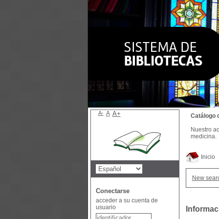
A-
A
A+
Catálogo 
Nuestro ac
medicina.
Inicio
New sear
Conectarse
acceder a su cuenta de
usuario
Informac