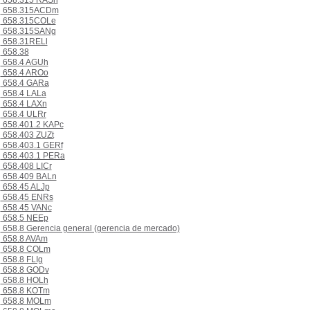
658.315 RASn
658.315ACDm
658.315COLe
658.315SANg
658.31RELl
658.38
658.4 AGUh
658.4 AROo
658.4 GARa
658.4 LALa
658.4 LAXn
658.4 ULRr
658.401.2 KAPc
658.403 ZUZt
658.403.1 GERf
658.403.1 PERa
658.408 LICr
658.409 BALn
658.45 ALJp
658.45 ENRs
658.45 VANc
658.5 NEEp
658.8 Gerencia general (gerencia de mercado)
658.8 AVAm
658.8 COLm
658.8 FLIg
658.8 GODv
658.8 HOLh
658.8 KOTm
658.8 MOLm