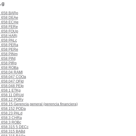
Lg
658 BARp
658 DEAe
658 ECHe
658 FERe
658 FOUp
658 HARj
658 PALc
658 PERa
658 PERe
658 PINm
658 PINt
658 PIRp
658 ROBa
658.04 RAMl
658.047 COOa
658.047 OFId
658.048 PEIp
658.1 ETKg
658.11 DRUd
658.12 PORv
658.15 Gerencia general (gerencia financiera)
658.152 PODa
658.23 PALd
658.3 CHRa
658.3 ROBc
658.315 5 DECc
658.315 BABd