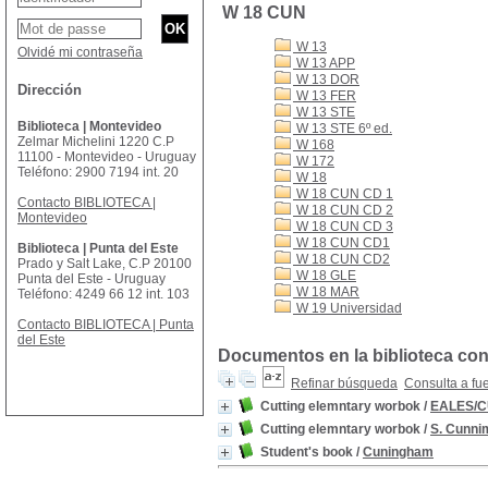
W 18 CUN
W 13
Olvidé mi contraseña
W 13 APP
W 13 DOR
Dirección
W 13 FER
W 13 STE
Biblioteca | Montevideo
W 13 STE 6º ed.
Zelmar Michelini 1220 C.P
W 168
11100 - Montevideo - Uruguay
W 172
Teléfono: 2900 7194 int. 20
W 18
W 18 CUN CD 1
Contacto BIBLIOTECA |
W 18 CUN CD 2
Montevideo
W 18 CUN CD 3
W 18 CUN CD1
Biblioteca | Punta del Este
W 18 CUN CD2
Prado y Salt Lake, C.P 20100
W 18 GLE
Punta del Este - Uruguay
W 18 MAR
Teléfono: 4249 66 12 int. 103
W 19 Universidad
Contacto BIBLIOTECA | Punta
del Este
Documentos en la biblioteca con
Refinar búsqueda
Consulta a fu
Cutting elemntary worbok
/
EALES/
Cutting elemntary worbok
/
S. Cunn
Student's book
/
Cuningham