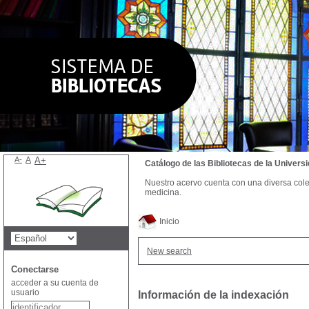
A-
A
A+
Catálogo de las Bibliotecas de la Univer
Nuestro acervo cuenta con una diversa colecc
medicina.
Inicio
New search
Conectarse
acceder a su cuenta de
usuario
Información de la indexación