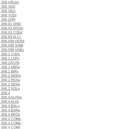
306 URUre
306 VAZi
306 VELl
306 YUDr
306 ZAPi
306.01 UNEi
306.03 AROm
306.03 COEd
306.09 ALCc
306.098 HERe
306.098 SAMi
306.098 UNEc
306.1 CHAc
306.1 LOPc
306.1ACHb
306.2 ABRa
306.2 BIRs
306.2 MARp
306.2 REAu
306.2 SENe
306.2 SOLp
306.4
306.4 ALVmo
306.4 ALVn
306.4 BALg
306.4 BARe
306.4 BROc
306.4 COMn
306.4 COMp
306.4 COMt