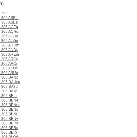
Rc
306
306 ABE d
306 ABEa
306 ACEp
306 ACHc
306 AGUa
306 ALVm
306 ANDm
306 ANDp
306 AREm
306 AROc
306 AROr
306 ASUc
306 ASUe
306 BANc
306 BAUcu
306 BAYd
306 BAYp
306 BELs
306 BENe
306 BENec
306 BENo
306 BENr
306 BENv
306 BERa
306 BERc
306 BERi