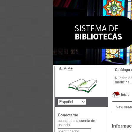
A-
A
A+
Catálogo 
Nuestro ac
medicina.
Inicio
New sear
Conectarse
acceder a su cuenta de
usuario
Informac