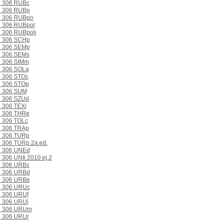
306 RUBc
306 RUBp
306 RUBpo
306 RUBpol
306 RUBpoli
306 SCHp
306 SEMp
306 SEMs
306 SIMm
306 SOLa
306 STOc
306 STOp
306 SUM
306 SZUd
306 TEXi
306 THRe
306 TOLc
306 TRAp
306 TURp
306 TURp 2a.ed.
306 UNEd
306 UNIi 2010 ej.2
306 URBc
306 URBd
306 URBe
306 URUc
306 URUf
306 URUi
306 URUm
306 URUr