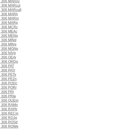
306 MARcu
306 MARcul
306 MARcult
306 MARh
306 MARm
306 MARp
306 MCRc
306 MEAc
306 MENp
306 MINd
306 MINg
306 MONp
306 NIVp
306 OEAi
306 ORDg
306 PAT
306 PATr
306 PETs
306 PEZn
306 PODc
306 PORr
306 PRI
306 PRIa
306 QUEm
306 RAMn
306 RAPb
306 RECm
306 ROJg
306 ROSd
306 ROWe