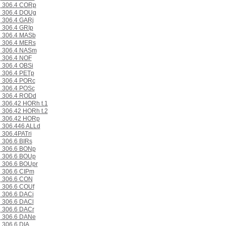
306.4 CORp
306.4 DOUg
306.4 GARj
306.4 GRIp
306.4 MASb
306.4 MERs
306.4 NASm
306.4 NOF
306.4 OBSi
306.4 PETp
306.4 PORc
306.4 POSc
306.4 RODd
306.42 HORh t.1
306.42 HORh t.2
306.42 HORp
306.446 ALLd
306.4PATri
306.6 BIRs
306.6 BONp
306.6 BOUp
306.6 BOUpr
306.6 CIPm
306.6 CON
306.6 COUf
306.6 DACi
306.6 DACl
306.6 DACr
306.6 DANe
306.6 DIA