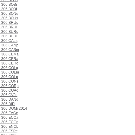
306 BLOd
306 BOBi
306 BOBt
306 BONg
306 BOUs
306 BRUc
306 BRUi
306 BURc
306 BURF
306 CALs
306 CANp
306 CASm
306 CEMa
306 CERa
306 CERc
306 COLg
306 COLm
306 COLp
306 CONs
306 CORp
306 CUAc
306 CVJn
306 DANd
306 DIPi
306 DOMi 2014
306 EAGc
306 ECOa
306 ECOn
306 ENCb
306 ESPc