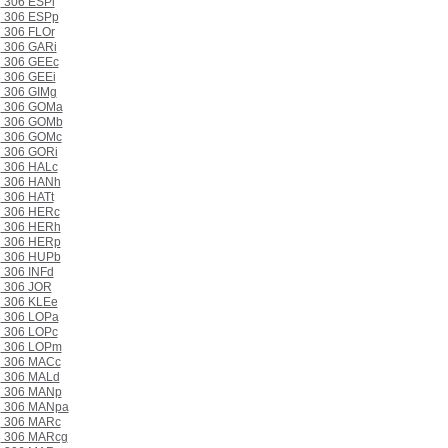
306 ESPi
306 ESPp
306 FLOr
306 GARi
306 GEEc
306 GEEi
306 GIMg
306 GOMa
306 GOMb
306 GOMc
306 GORi
306 HALc
306 HANh
306 HATt
306 HERc
306 HERh
306 HERp
306 HUPb
306 INFd
306 JOR
306 KLEe
306 LOPa
306 LOPc
306 LOPm
306 MACc
306 MALd
306 MANp
306 MANpa
306 MARc
306 MARcg