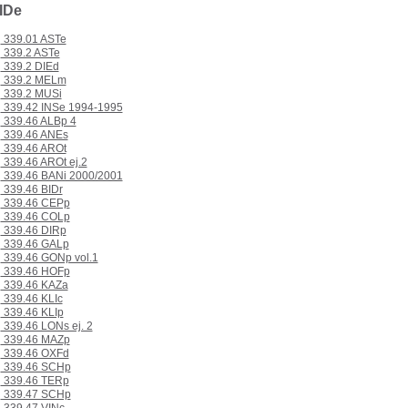
IDe
339.01 ASTe
339.2 ASTe
339.2 DIEd
339.2 MELm
339.2 MUSi
339.42 INSe 1994-1995
339.46 ALBp 4
339.46 ANEs
339.46 AROt
339.46 AROt ej.2
339.46 BANi 2000/2001
339.46 BIDr
339.46 CEPp
339.46 COLp
339.46 DIRp
339.46 GALp
339.46 GONp vol.1
339.46 HOFp
339.46 KAZa
339.46 KLIc
339.46 KLIp
339.46 LONs ej. 2
339.46 MAZp
339.46 OXFd
339.46 SCHp
339.46 TERp
339.47 SCHp