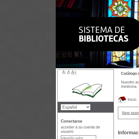
A-
A
A+
Catálogo 
Nuestro ac
medicina.
Inicio
New sear
Conectarse
acceder a su cuenta de
usuario
Informac